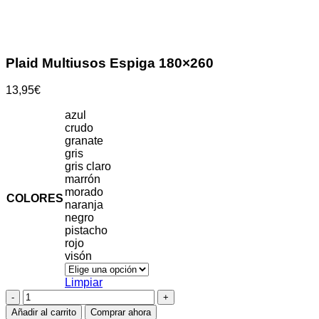
Clic para ampliar
Plaid Multiusos Espiga 180×260
13,95
€
azul
crudo
granate
gris
gris claro
marrón
morado
COLORES
naranja
negro
pistacho
rojo
visón
Limpiar
Plaid
Multiusos
Añadir al carrito
Comprar ahora