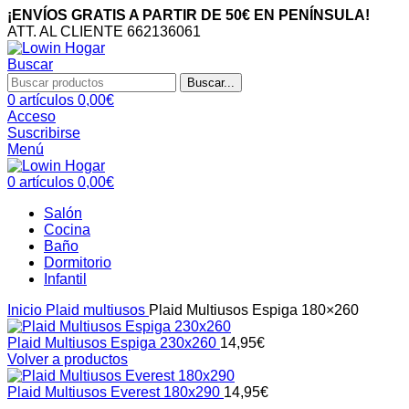
¡ENVÍOS GRATIS A PARTIR DE 50€ EN PENÍNSULA!
ATT. AL CLIENTE 662136061
Buscar
Buscar...
0
artículos
0,00
€
Acceso
Suscribirse
Menú
0
artículos
0,00
€
Salón
Cocina
Baño
Dormitorio
Infantil
Inicio
Plaid multiusos
Plaid Multiusos Espiga 180×260
Plaid Multiusos Espiga 230x260
14,95
€
Volver a productos
Plaid Multiusos Everest 180x290
14,95
€