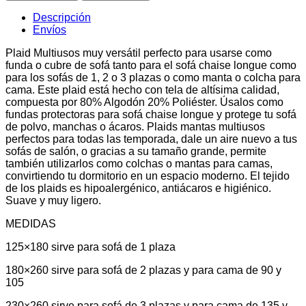
Espiga
180x260
Descripción
cantidad
Envíos
Plaid Multiusos muy versátil perfecto para usarse como
funda o cubre de sofá tanto para el sofá chaise longue como
para los sofás de 1, 2 o 3 plazas o como manta o colcha para
cama. Este plaid está hecho con tela de altísima calidad,
compuesta por 80% Algodón 20% Poliéster. Úsalos como
fundas protectoras para sofá chaise longue y protege tu sofá
de polvo, manchas o ácaros. Plaids mantas multiusos
perfectos para todas las temporada, dale un aire nuevo a tus
sofás de salón, o gracias a su tamaño grande, permite
también utilizarlos como colchas o mantas para camas,
convirtiendo tu dormitorio en un espacio moderno. El tejido
de los plaids es hipoalergénico, antiácaros e higiénico.
Suave y muy ligero.
MEDIDAS
125×180 sirve para sofá de 1 plaza
180×260 sirve para sofá de 2 plazas y para cama de 90 y
105
230×260 sirve para sofá de 3 plazas y para cama de 135 y