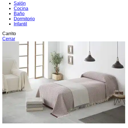
Salón
Cocina
Baño
Dormitorio
Infantil
Carrito
Cerrar