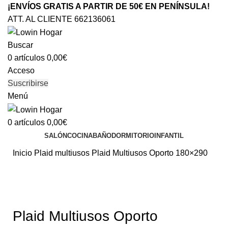
¡ENVÍOS GRATIS A PARTIR DE 50€ EN PENÍNSULA!
ATT. AL CLIENTE 662136061
Buscar
0
artículos
0,00
€
Acceso
Suscribirse
Menú
0
artículos
0,00
€
SALÓN
COCINA
BAÑO
DORMITORIO
INFANTIL
Inicio
Plaid multiusos
Plaid Multiusos Oporto 180×290
Clic para ampliar
Plaid Multiusos Oporto