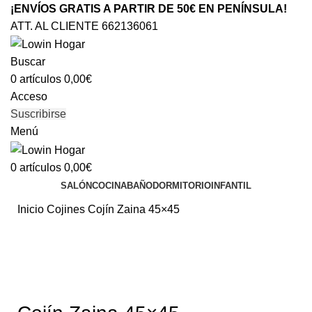
¡ENVÍOS GRATIS A PARTIR DE 50€ EN PENÍNSULA!
ATT. AL CLIENTE 662136061
Buscar
0
artículos
0,00
€
Acceso
Suscribirse
Menú
0
artículos
0,00
€
SALÓN
COCINA
BAÑO
DORMITORIO
INFANTIL
Inicio
Cojines
Cojín Zaina 45×45
Agotado
Clic para ampliar