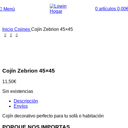
0
artículos
0,00
Menú
Inicio
Cojines
Cojín Zebrion 45×45
Agotado
Clic para ampliar
Cojín Zebrion 45×45
€
Sin existencias
Descripción
Envíos
Cojín decorativo perfecto para tu sofá o habitación
PORQUE NOS IMPORTAS