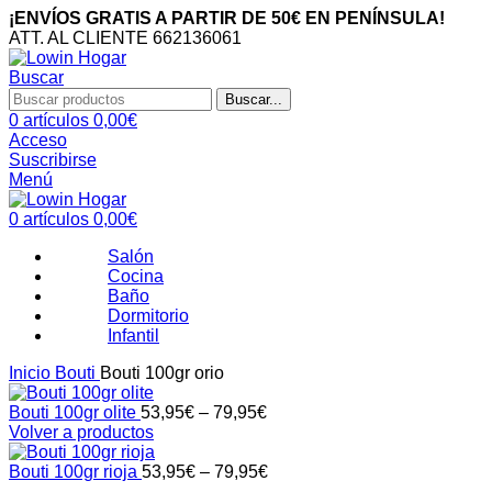
¡ENVÍOS GRATIS A PARTIR DE 50€ EN PENÍNSULA!
ATT. AL CLIENTE 662136061
Buscar
Buscar...
0
artículos
0,00
€
Acceso
Suscribirse
Menú
0
artículos
0,00
€
Salón
Cocina
Baño
Dormitorio
Infantil
Inicio
Bouti
Bouti 100gr orio
Bouti 100gr olite
53,95
€
–
79,95
€
Volver a productos
Bouti 100gr rioja
53,95
€
–
79,95
€