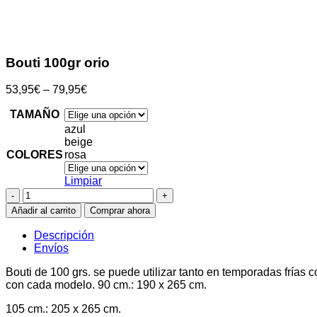
Clic para ampliar
Bouti 100gr orio
53,95
€
–
79,95
€
TAMAÑO
azul
beige
COLORES
rosa
Limpiar
Bouti
100gr
Añadir al carrito
Comprar ahora
orio
cantidad
Descripción
Envíos
Bouti de 100 grs. se puede utilizar tanto en temporadas frías 
con cada modelo. 90 cm.: 190 x 265 cm.
105 cm.: 205 x 265 cm.