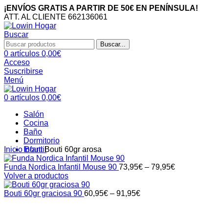
¡ENVÍOS GRATIS A PARTIR DE 50€ EN PENÍNSULA!
ATT. AL CLIENTE 662136061
Buscar
Buscar...
0
artículos
0,00
€
Acceso
Suscribirse
Menú
0
artículos
0,00
€
Salón
Cocina
Baño
Dormitorio
Infantil
Inicio
Bouti
Bouti 60gr arosa
Funda Nordica Infantil Mouse 90
73,95
€
–
79,95
€
Volver a productos
Bouti 60gr graciosa 90
60,95
€
–
91,95
€