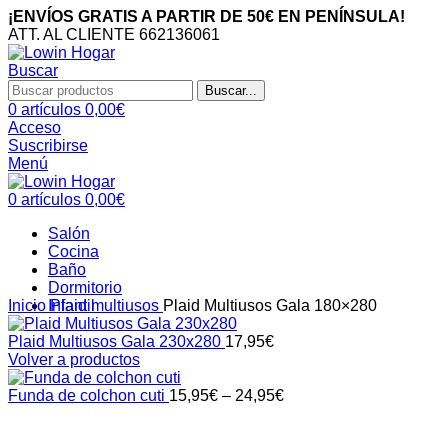
¡ENVÍOS GRATIS A PARTIR DE 50€ EN PENÍNSULA!
ATT. AL CLIENTE 662136061
Buscar
Buscar...
0
artículos
0,00
€
Acceso
Suscribirse
Menú
0
artículos
0,00
€
Salón
Cocina
Baño
Dormitorio
Infantil
Inicio
Plaid multiusos
Plaid Multiusos Gala 180×280
Plaid Multiusos Gala 230x280
17,95
€
Volver a productos
Funda de colchon cuti
15,95
€
–
24,95
€