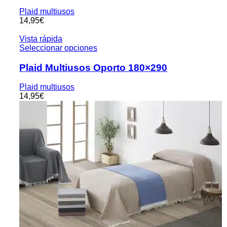
Plaid multiusos
14,95
€
Vista rápida
Seleccionar opciones
Plaid Multiusos Oporto 180×290
Plaid multiusos
14,95
€