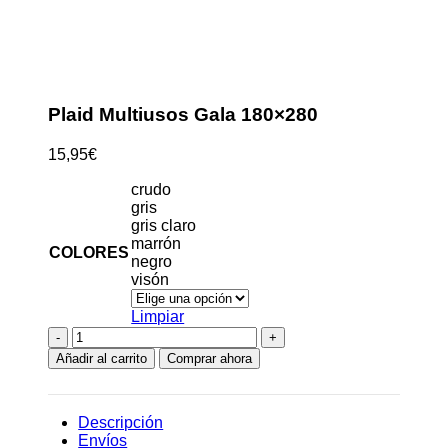
Clic para ampliar
Plaid Multiusos Gala 180×280
15,95
€
crudo
gris
gris claro
marrón
COLORES
negro
visón
Limpiar
Plaid
Multiusos
Añadir al carrito
Comprar ahora
Gala
180x280
cantidad
Descripción
Envíos