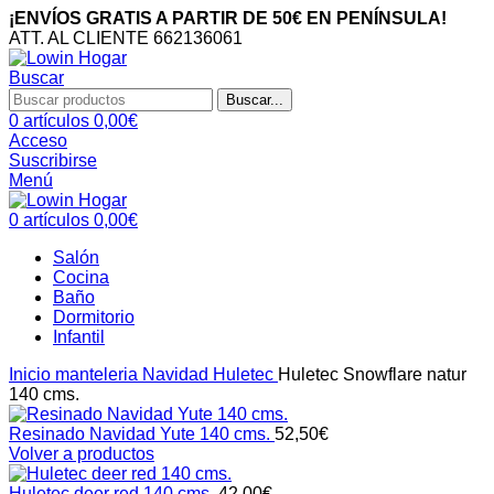
¡ENVÍOS GRATIS A PARTIR DE 50€ EN PENÍNSULA!
ATT. AL CLIENTE 662136061
Buscar
Buscar...
0
artículos
0,00
€
Acceso
Suscribirse
Menú
0
artículos
0,00
€
Salón
Cocina
Baño
Dormitorio
Infantil
Inicio
manteleria
Navidad
Huletec
Huletec Snowflare natur
140 cms.
Resinado Navidad Yute 140 cms.
52,50
€
Volver a productos
Huletec deer red 140 cms.
42,00
€