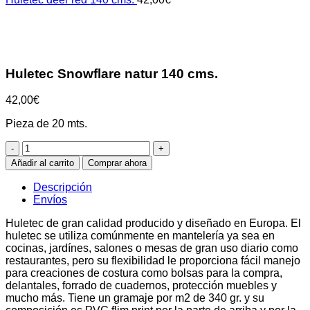
Clic para ampliar
Huletec Snowflare natur 140 cms.
42,00
€
Pieza de 20 mts.
Huletec
Snowflare
Añadir al carrito
Comprar ahora
natur
140
Descripción
cms.
Envíos
cantidad
Huletec de gran calidad producido y diseñado en Europa. El
huletec se utiliza comúnmente en mantelería ya sea en
cocinas, jardínes, salones o mesas de gran uso diario como
restaurantes, pero su flexibilidad le proporciona fácil manejo
para creaciones de costura como bolsas para la compra,
delantales, forrado de cuadernos, protección muebles y
mucho más. Tiene un gramaje por m2 de 340 gr. y su