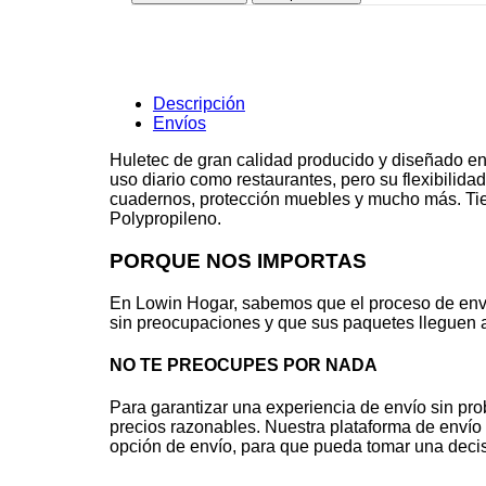
silver
140
cms.
cantidad
Descripción
Envíos
Huletec de gran calidad producido y diseñado en
uso diario como restaurantes, pero su flexibilid
cuadernos, protección muebles y mucho más. Tiene
Polypropileno.
PORQUE NOS IMPORTAS
En Lowin Hogar, sabemos que el proceso de env
sin preocupaciones y que sus paquetes lleguen a
NO TE PREOCUPES POR NADA
Para garantizar una experiencia de envío sin pr
precios razonables. Nuestra plataforma de envío 
opción de envío, para que pueda tomar una decis