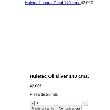
Huletec Lunaria Coral 140 cms.
42,00
€
Clic para ampliar
Huletec Oli silver 140 cms.
42,00
€
Pieza de 20 mts
Huletec
Oli
Añadir al carrito
Comprar ahora