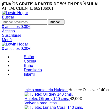
¡ENVÍOS GRATIS A PARTIR DE 50€ EN PENÍNSULA!
ATT. AL CLIENTE 662136061
Buscar
Buscar...
0
artículos
0,00
€
Acceso
Suscribirse
Menú
0
artículos
0,00
€
Salón
Cocina
Baño
Dormitorio
Infantil
Inicio
manteleria
Huletec
Huletec Oli silver 140 
Huletec Oli grey 140 cms,
42,00
€
Volver a productos