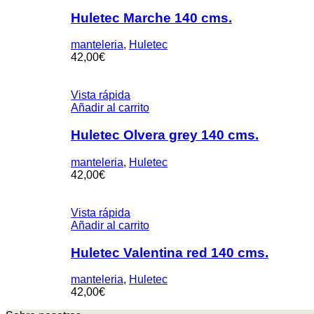
Huletec Marche 140 cms.
manteleria
,
Huletec
42,00
€
Vista rápida
Añadir al carrito
Huletec Olvera grey 140 cms.
manteleria
,
Huletec
42,00
€
Vista rápida
Añadir al carrito
Huletec Valentina red 140 cms.
manteleria
,
Huletec
42,00
€