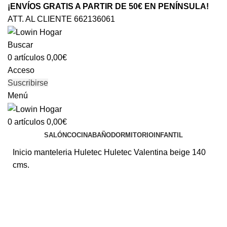
¡ENVÍOS GRATIS A PARTIR DE 50€ EN PENÍNSULA!
ATT. AL CLIENTE 662136061
Buscar
0
artículos
0,00
€
Acceso
Suscribirse
Menú
0
artículos
0,00
€
SALÓN
COCINA
BAÑO
DORMITORIO
INFANTIL
Inicio
manteleria
Huletec
Huletec Valentina beige 140
cms.
Clic para ampliar