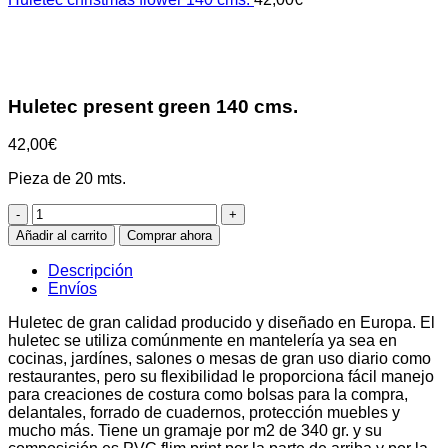
Clic para ampliar
Huletec present green 140 cms.
42,00
€
Pieza de 20 mts.
Huletec
present
Añadir al carrito
Comprar ahora
green
140
Descripción
cms.
Envíos
cantidad
Huletec de gran calidad producido y diseñado en Europa. El
huletec se utiliza comúnmente en mantelería ya sea en
cocinas, jardínes, salones o mesas de gran uso diario como
restaurantes, pero su flexibilidad le proporciona fácil manejo
para creaciones de costura como bolsas para la compra,
delantales, forrado de cuadernos, protección muebles y
mucho más. Tiene un gramaje por m2 de 340 gr. y su