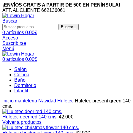
¡ENVÍOS GRATIS A PARTIR DE 50€ EN PENÍNSULA!
ATT. AL CLIENTE 662136061
Buscar
Buscar...
0
artículos
0,00
€
Acceso
Suscribirse
Menú
0
artículos
0,00
€
Salón
Cocina
Baño
Dormitorio
Infantil
Inicio
manteleria
Navidad
Huletec
Huletec present green 140
cms.
Huletec deer red 140 cms.
42,00
€
Volver a productos
Huletec christmas flower 140 cms.
42,00
€