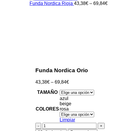
Funda Nordica Rioja
43,38
€
–
69,84
€
Clic para ampliar
Funda Nordica Orio
43,38
€
–
69,84
€
TAMAÑO
azul
beige
COLORES
rosa
Limpiar
Funda
Nordica