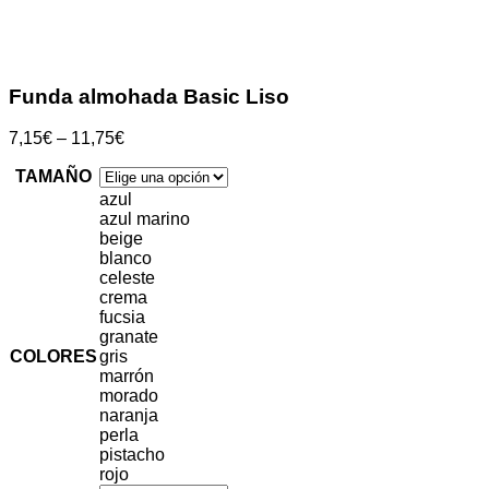
Clic para ampliar
Funda almohada Basic Liso
7,15
€
–
11,75
€
TAMAÑO
azul
azul marino
beige
blanco
celeste
crema
fucsia
granate
COLORES
gris
marrón
morado
naranja
perla
pistacho
rojo