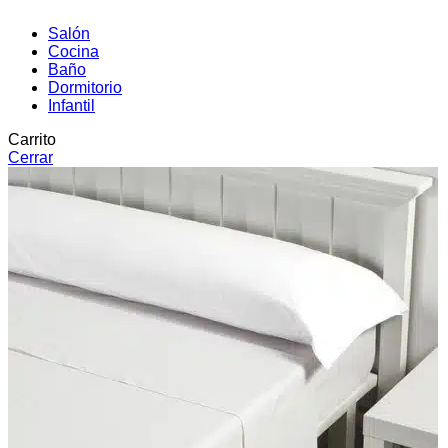
Salón
Cocina
Baño
Dormitorio
Infantil
Carrito
Cerrar