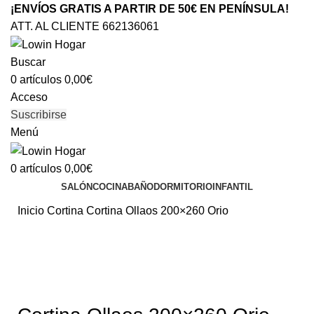
¡ENVÍOS GRATIS A PARTIR DE 50€ EN PENÍNSULA!
ATT. AL CLIENTE 662136061
Buscar
0
artículos
0,00
€
Acceso
Suscribirse
Menú
0
artículos
0,00
€
SALÓN
COCINA
BAÑO
DORMITORIO
INFANTIL
Inicio
Cortina
Cortina Ollaos 200×260 Orio
Agotado
Clic para ampliar