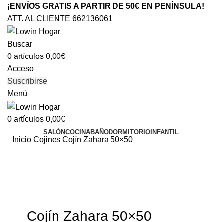
¡ENVÍOS GRATIS A PARTIR DE 50€ EN PENÍNSULA!
ATT. AL CLIENTE 662136061
Buscar
0
artículos
0,00
€
Acceso
Suscribirse
Menú
0
artículos
0,00
€
SALÓN
COCINA
BAÑO
DORMITORIO
INFANTIL
Inicio
Cojines
Cojín Zahara 50×50
Clic para ampliar
Cojín Zahara 50×50