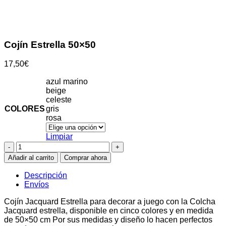
Clic para ampliar
Cojín Estrella 50×50
17,50
€
azul marino
beige
celeste
COLORES
gris
rosa
Limpiar
Cojín
Estrella
Añadir al carrito
Comprar ahora
50x50
cantidad
Descripción
Envíos
Cojín Jacquard Estrella para decorar a juego con la Colcha
Jacquard estrella, disponible en cinco colores y en medida
de 50×50 cm Por sus medidas y diseño lo hacen perfectos