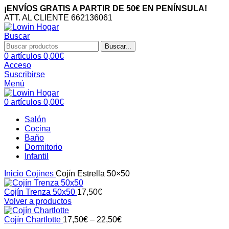
¡ENVÍOS GRATIS A PARTIR DE 50€ EN PENÍNSULA!
ATT. AL CLIENTE 662136061
Buscar
Buscar...
0
artículos
0,00
€
Acceso
Suscribirse
Menú
0
artículos
0,00
€
Salón
Cocina
Baño
Dormitorio
Infantil
Inicio
Cojines
Cojín Estrella 50×50
Cojín Trenza 50x50
17,50
€
Volver a productos
Cojín Chartlotte
17,50
€
–
22,50
€