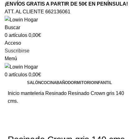
¡ENVÍOS GRATIS A PARTIR DE 50€ EN PENÍNSULA!
ATT. AL CLIENTE 662136061
Buscar
0
artículos
0,00
€
Acceso
Suscribirse
Menú
0
artículos
0,00
€
SALÓN
COCINA
BAÑO
DORMITORIO
INFANTIL
Inicio
manteleria
Resinado
Resinado Crown gris 140
cms.
Clic para ampliar