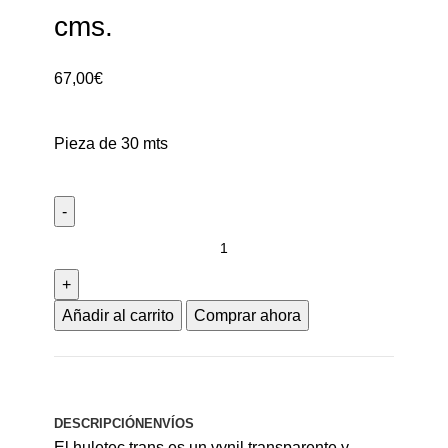
cms.
67,00
€
Pieza de 30 mts
Añadir al carrito
Comprar ahora
DESCRIPCIÓN
ENVÍOS
El huletec trans es un vynil transparente y