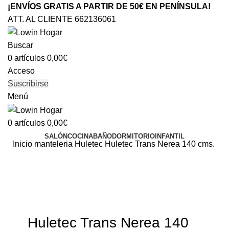
¡ENVÍOS GRATIS A PARTIR DE 50€ EN PENÍNSULA!
ATT. AL CLIENTE 662136061
Buscar
0
artículos
0,00
€
Acceso
Suscribirse
Menú
0
artículos
0,00
€
SALÓN
COCINA
BAÑO
DORMITORIO
INFANTIL
Inicio
manteleria
Huletec
Huletec Trans Nerea 140 cms.
Clic para ampliar
Huletec Trans Nerea 140