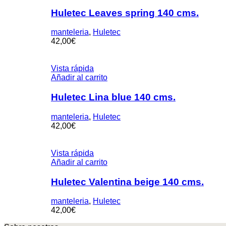
Huletec Leaves spring 140 cms.
manteleria
,
Huletec
42,00
€
Vista rápida
Añadir al carrito
Huletec Lina blue 140 cms.
manteleria
,
Huletec
42,00
€
Vista rápida
Añadir al carrito
Huletec Valentina beige 140 cms.
manteleria
,
Huletec
42,00
€