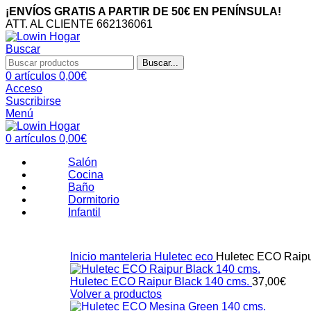
¡ENVÍOS GRATIS A PARTIR DE 50€ EN PENÍNSULA!
ATT. AL CLIENTE 662136061
Buscar
Buscar...
0
artículos
0,00
€
Acceso
Suscribirse
Menú
0
artículos
0,00
€
Salón
Cocina
Baño
Dormitorio
Infantil
Inicio
manteleria
Huletec eco
Huletec ECO Raipu
Huletec ECO Raipur Black 140 cms.
37,00
€
Volver a productos