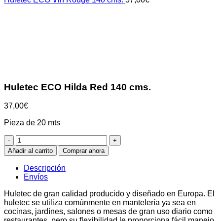
Clic para ampliar
Huletec ECO Hilda Red 140 cms.
37,00
€
Pieza de 20 mts
Huletec
ECO
Añadir al carrito
Comprar ahora
Hilda
Red
Descripción
140
Envíos
cms.
cantidad
Huletec de gran calidad producido y diseñado en Europa. El
huletec se utiliza comúnmente en mantelería ya sea en
cocinas, jardínes, salones o mesas de gran uso diario como
restaurantes, pero su flexibilidad le proporciona fácil manejo