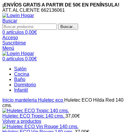
¡ENVÍOS GRATIS A PARTIR DE 50€ EN PENÍNSULA!
ATT. AL CLIENTE 662136061
Buscar
Buscar...
0
artículos
0,00
€
Acceso
Suscribirse
Menú
0
artículos
0,00
€
Salón
Cocina
Baño
Dormitorio
Infantil
Inicio
manteleria
Huletec eco
Huletec ECO Hilda Red 140
cms.
Huletec ECO Tropic 140 cms.
37,00
€
Volver a productos
Huletec ECO Vin Rouge 140 cms.
37,00
€