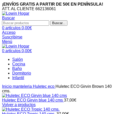
¡ENVÍOS GRATIS A PARTIR DE 50€ EN PENÍNSULA!
ATT. AL CLIENTE 662136061
Buscar
Buscar...
0
artículos
0,00
€
Acceso
Suscribirse
Menú
0
artículos
0,00
€
Salón
Cocina
Baño
Dormitorio
Infantil
Inicio
manteleria
Huletec eco
Huletec ECO Girvin Brown 140
cms.
Huletec ECO Girvin blue 140 cms
37,00
€
Volver a productos
Huletec ECO Tropic 140 cms.
37,00
€