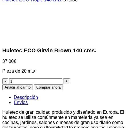
Clic para ampliar
Huletec ECO Girvin Brown 140 cms.
37,00
€
Pieza de 20 mts
Huletec
ECO
Añadir al carrito
Comprar ahora
Girvin
Brown
Descripción
140
Envíos
cms.
cantidad
Huletec de gran calidad producido y diseñado en Europa. El
huletec se utiliza comúnmente en mantelería ya sea en
cocinas, jardínes, salones o mesas de gran uso diario como
restaurantes, pero su flexibilidad le proporciona fácil manejo