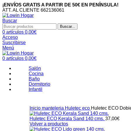
¡ENVÍOS GRATIS A PARTIR DE 50€ EN PENÍNSULA!
ATT. AL CLIENTE 662136061
Buscar
Buscar...
0
artículos
0,00
€
Acceso
Suscribirse
Menú
0
artículos
0,00
€
Salón
Cocina
Baño
Dormitorio
Infantil
Inicio
manteleria
Huletec eco
Huletec ECO Dobie
Huletec ECO Kerala Sand 140 cms.
37,00
€
Volver a productos