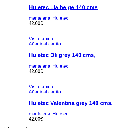
Huletec Lia beige 140 cms
manteleria
,
Huletec
42,00
€
Vista rápida
Añadir al carrito
Huletec Oli grey 140 cms,
manteleria
,
Huletec
42,00
€
Vista rápida
Añadir al carrito
Huletec Valentina grey 140 cms.
manteleria
,
Huletec
42,00
€