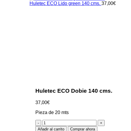
Huletec ECO Lido green 140 cms.
37,00
€
Clic para ampliar
Huletec ECO Dobie 140 cms.
37,00
€
Pieza de 20 mts
Huletec
ECO
Añadir al carrito
Comprar ahora