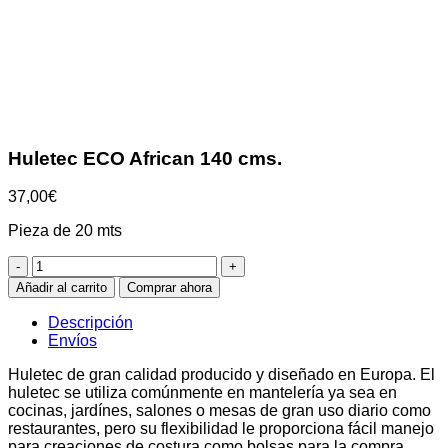
Clic para ampliar
Huletec ECO African 140 cms.
37,00
€
Pieza de 20 mts
Huletec
ECO
Añadir al carrito
Comprar ahora
African
140
Descripción
cms.
Envíos
cantidad
Huletec de gran calidad producido y diseñado en Europa. El
huletec se utiliza comúnmente en mantelería ya sea en
cocinas, jardínes, salones o mesas de gran uso diario como
restaurantes, pero su flexibilidad le proporciona fácil manejo
para creaciones de costura como bolsas para la compra,