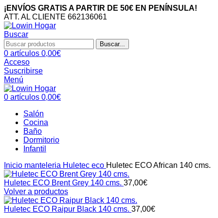
¡ENVÍOS GRATIS A PARTIR DE 50€ EN PENÍNSULA!
ATT. AL CLIENTE 662136061
Buscar
Buscar...
0
artículos
0,00
€
Acceso
Suscribirse
Menú
0
artículos
0,00
€
Salón
Cocina
Baño
Dormitorio
Infantil
Inicio
manteleria
Huletec eco
Huletec ECO African 140 cms.
Huletec ECO Brent Grey 140 cms.
37,00
€
Volver a productos
Huletec ECO Raipur Black 140 cms.
37,00
€