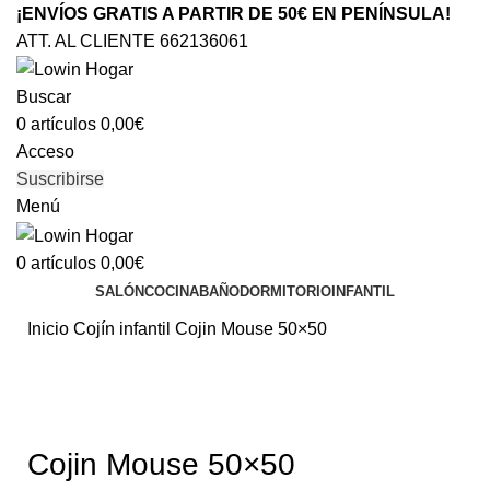
¡ENVÍOS GRATIS A PARTIR DE 50€ EN PENÍNSULA!
ATT. AL CLIENTE 662136061
Buscar
0
artículos
0,00
€
Acceso
Suscribirse
Menú
0
artículos
0,00
€
SALÓN
COCINA
BAÑO
DORMITORIO
INFANTIL
Inicio
Cojín infantil
Cojin Mouse 50×50
Clic para ampliar
Cojin Mouse 50×50